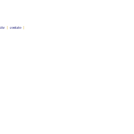
site
|
contato
|