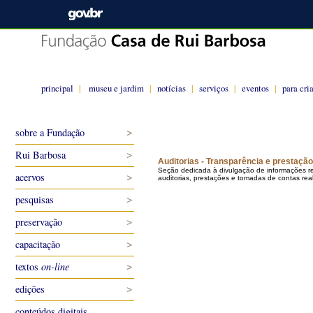
principal
|
museu e jardim
|
notícias
|
serviços
|
eventos
|
para cri
sobre a Fundação
Rui Barbosa
Auditorias - Transparência e prestaçã
Seção dedicada à divulgação de informações re
acervos
auditorias, prestações e tomadas de contas r
pesquisas
preservação
capacitação
textos
on-line
edições
conteúdos digitais