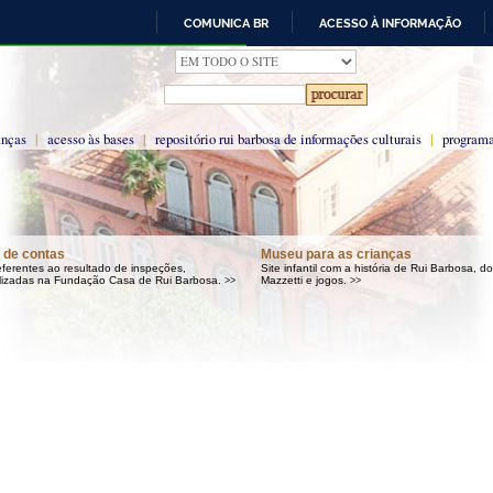
COMUNICA BR
ACESSO À INFORMAÇÃO
IR
PARA
O
CONTEÚDO
anças
|
acesso às bases
|
repositório rui barbosa de informações culturais
|
programa
o de contas
Museu para as crianças
ferentes ao resultado de inspeções,
Site infantil com a história de Rui Barbosa, d
ealizadas na Fundação Casa de Rui Barbosa.
Mazzetti e jogos.
>>
>>