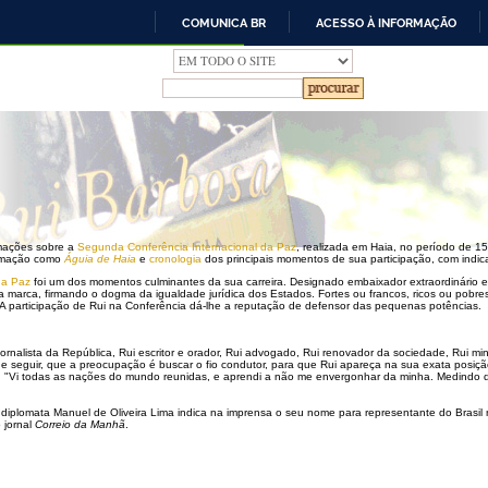
COMUNICA BR
ACESSO À INFORMAÇÃO
IR
PARA
O
CONTEÚDO
rmações sobre a
Segunda Conferência Internacional da Paz
, realizada em Haia, no período de 1
lamação como
Águia de Haia
e
cronologia
dos principais momentos de sua participação, com indic
da Paz
foi um dos momentos culminantes da sua carreira. Designado embaixador extraordinário e 
ua marca, firmando o dogma da igualdade jurídica dos Estados. Fortes ou francos, ricos ou pobr
 A participação de Rui na Conferência dá-lhe a reputação de defensor das pequenas potências.
jornalista da República, Rui escritor e orador, Rui advogado, Rui renovador da sociedade, Rui mi
de seguir, que a preocupação é buscar o fio condutor, para que Rui apareça na sua exata posiç
ia. "Vi todas as nações do mundo reunidas, e aprendi a não me envergonhar da minha. Medindo d
 diplomata Manuel de Oliveira Lima indica na imprensa o seu nome para representante do Brasil
 jornal
Correio da Manhã
.