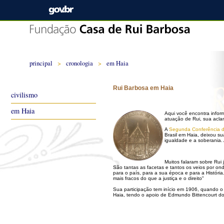
principal
>
cronologia
>
em Haia
Rui Barbosa em Haia
civilismo
em Haia
Aqui você encontra info
atuação de Rui, sua ac
A
Segunda Conferência 
Brasil em Haia, deixou s
igualdade e a soberania.
Muitos falaram sobre Rui 
São tantas as facetas e tantos os veios por on
para o país, para a sua época e para a Histór
mais fracos do que a justiça e o direito"
Sua participação tem início em 1906, quando o
Haia, tendo o apoio de Edmundo Bittencourt do