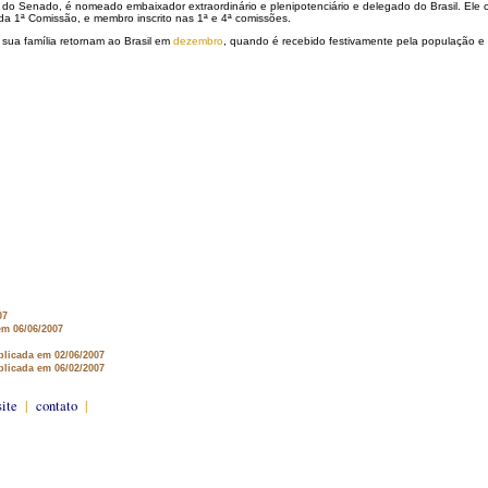
e do Senado, é nomeado embaixador extraordinário e plenipotenciário e delegado do Brasil. Ele
da 1ª Comissão, e membro inscrito nas 1ª e 4ª comissões.
e sua família retornam ao Brasil em
dezembro
, quando é recebido festivamente pela população e
07
em 06/06/2007
blicada em 02/06/2007
blicada em 06/02/2007
site
|
contato
|