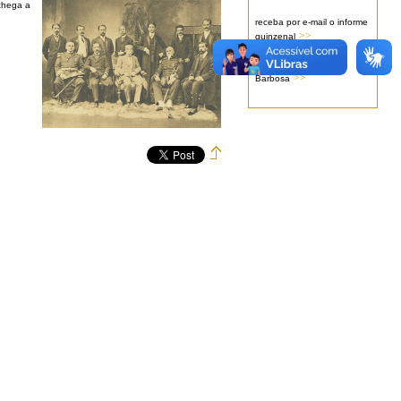
 chega a
receba por e-mail o informe
>>
quinzenal
sobre o acervo de Rui
>>
Barbosa