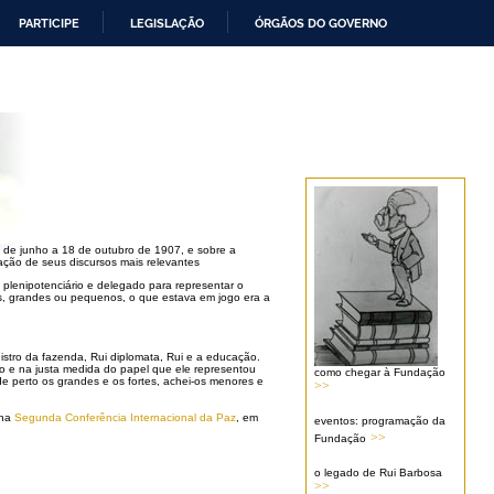
PARTICIPE
LEGISLAÇÃO
ÓRGÃOS DO GOVERNO
5 de junho a 18 de outubro de 1907, e sobre a
ação de seus discursos mais relevantes
plenipotenciário e delegado para representar o
es, grandes ou pequenos, o que estava em jogo era a
nistro da fazenda, Rui diplomata, Rui e a educação.
ão e na justa medida do papel que ele representou
como chegar à Fundação
e perto os grandes e os fortes, achei-os menores e
>>
 na
Segunda Conferência Internacional da Paz
, em
eventos: programação da
>>
Fundação
o legado de Rui Barbosa
>>