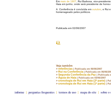
Em
maio de 1907
, Rui Barbosa, vice-president
Haia em junho, onde será presidente de honra 
A Conferência é concluída em
outubro
, e Rui 
homenageado pelos políticos.
Publicada em 02/06/2007
Veja também
>
referências
| Publicada em 06/06/2007
>
Rui na Conferência
| Publicada em 06/06/20
>
Segunda Conferência da Paz
| Publicada 
>
Águia de Haia
| Publicada em 03/06/2007
>
cronologia de Rui em Haia (2ª parte)
| Pu
>
cronologia de Rui em Haia (1ª parte)
| Pu
informe
|
perguntas frequentes
|
termos de uso
|
mapa do site
|
sobre o 