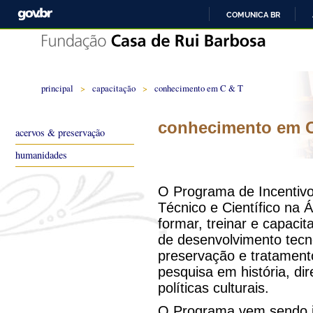
COMUNICA BR
principal
>
capacitação
>
conhecimento em C & T
conhecimento em C
acervos & preservação
humanidades
O Programa de Incentiv
Técnico e Científico na
formar, treinar e capac
de desenvolvimento tecn
preservação e tratament
pesquisa em história, dire
políticas culturais.
O Programa vem sendo i