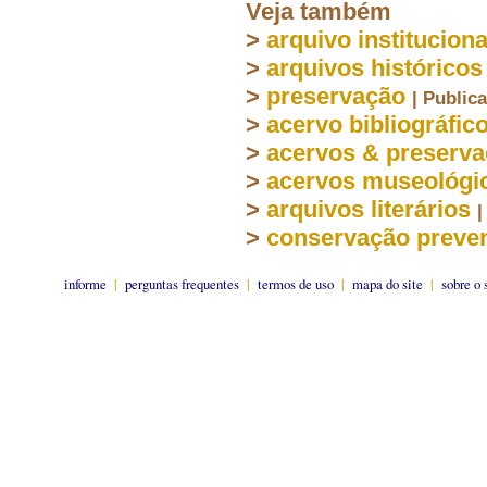
Veja também
>
arquivo instituciona
>
arquivos históricos
>
preservação
| Public
>
acervo bibliográfic
>
acervos & preserv
>
acervos museológi
>
arquivos literários
|
>
conservação preven
informe
|
perguntas frequentes
|
termos de uso
|
mapa do site
|
sobre o 